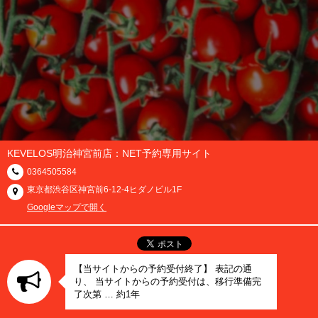
KEVELOS明治神宮前店：NET予約専用サイト
0364505584
東京都渋谷区神宮前6-12-4ヒダノビル1F
Googleマップで開く
【当サイトからの予約受付終了】 表記の通
り、 当サイトからの予約受付は、移行準備完
了次第 … 約1年